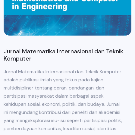
Jurnal Matematika Internasional dan Teknik
Komputer
Jurnal Matematika Internasional dan Teknik Komputer
adalah publikasi ilmiah yang fokus pada kajian
multidisipliner tentang peran, pandangan, dan
partisipasi masyarakat dalam berbagai aspek
kehidupan sosial, ekonomi, politik, dan budaya. Jurnal
ini mengundang kontribusi dari peneliti dan akademisi
yang mengeksplorasi isu-isu seperti partisipasi politik,
pemberdayaan komunitas, keadilan sosial, identitas